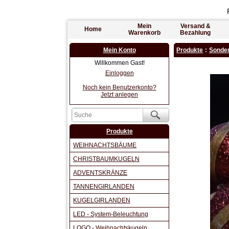
Mein
Versand &
Home
Warenkorb
Bezahlung
Mein Konto
Produkte
:
Sonder
Willkommen Gast!
Einloggen
Noch kein Benutzerkonto?
Jetzt anlegen
Produkte
WEIHNACHTSBÄUME
CHRISTBAUMKUGELN
ADVENTSKRÄNZE
TANNENGIRLANDEN
KUGELGIRLANDEN
LED - System-Beleuchtung
LOGO - Weihnachtskugeln