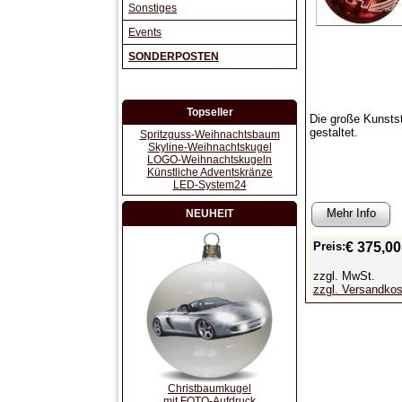
Sonstiges
Events
SONDERPOSTEN
Topseller
Die große Kunstst
gestaltet.
Spritzguss-Weihnachtsbaum
Skyline-Weihnachtskugel
LOGO-Weihnachtskugeln
Künstliche Adventskränze
LED-System24
Mehr Info
NEUHEIT
€ 375,00
Preis:
zzgl. MwSt.
zzgl. Versandko
Christbaumkugel
mit FOTO-Aufdruck