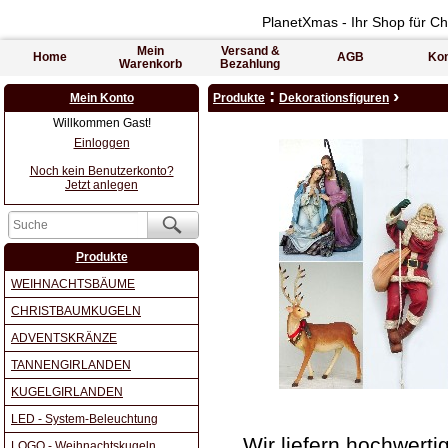
PlanetXmas - Ihr Shop für C
Mein
Versand &
Home
AGB
Kon
Warenkorb
Bezahlung
:
›
Mein Konto
Produkte
Dekorationsfiguren
Willkommen Gast!
Einloggen
Noch kein Benutzerkonto?
Jetzt anlegen
Produkte
WEIHNACHTSBÄUME
CHRISTBAUMKUGELN
ADVENTSKRÄNZE
TANNENGIRLANDEN
KUGELGIRLANDEN
LED - System-Beleuchtung
Wir liefern hochwerti
LOGO - Weihnachtskugeln