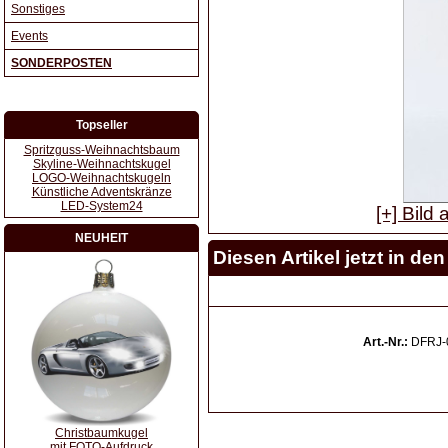
Sonstiges
Events
SONDERPOSTEN
Topseller
Spritzguss-Weihnachtsbaum
Skyline-Weihnachtskugel
LOGO-Weihnachtskugeln
Künstliche Adventskränze
LED-System24
[+] Bild
NEUHEIT
Diesen Artikel jetzt in d
Art.-Nr.:
DFRJ-
Christbaumkugel
mit FOTO-Aufdruck